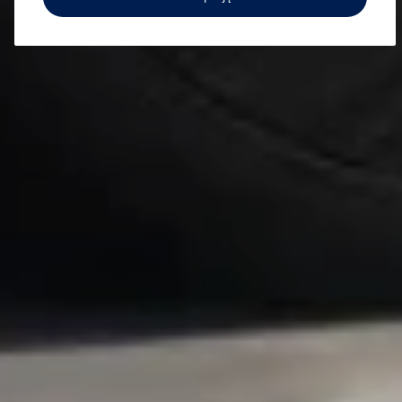
Sprawdź co dla Ciebie
przygotowaliśmy
Aktualna oferta serwisowa
Profesjonalna opieka nad Twoim pojazdem z
gwarancją jakości.