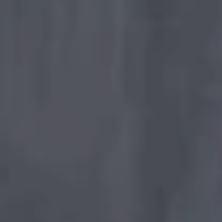
Nowy T-Roc
Nowy Tayron
Touareg
Polo
Modele sportowe
ID.4
ID.5
ID.7
ID.7 Tourer
Golf GTI Edition 50