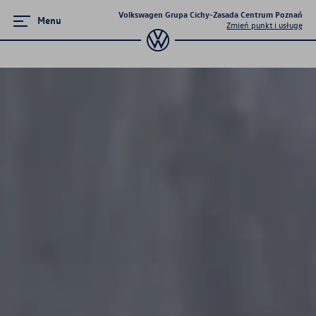
Volkswagen Grupa Cichy-Zasada Centrum Poznań
Menu
Zmień punkt i usługę
Poznaj modele
Tiguan
Passat
T-Cross
Golf
Taigo
T-Roc