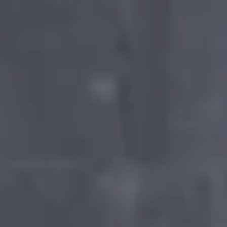
Nowy ID. Polo
Nowy ID.3 Neo
Nowy ID. Cross
Tiguan EDITION 20
Golfy GTI