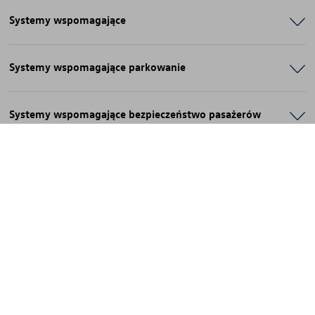
Systemy wspomagające
Systemy wspomagające parkowanie
Systemy wspomagające bezpieczeństwo pasażerów
Systemy wspomagające widoczność
Zestawienie wersji wyposażenia T-Roca