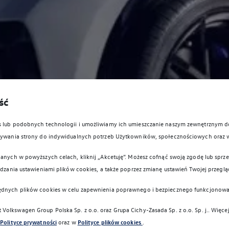
ść
es lub podobnych technologii i umożliwiamy ich umieszczanie naszym zewnętrznym
owywania strony do indywidualnych potrzeb Użytkowników, społecznościowych oraz 
anych w powyższych celach, kliknij „Akcetuję”. Możesz cofnąć swoją zgodę lub sprzec
ądzania ustawieniami plików cookies, a także poprzez zmianę ustawień Twojej przeglą
ędnych plików cookies w celu zapewnienia poprawnego i bezpiecznego funkcjonowa
Volkswagen Group Polska Sp. z o.o. oraz
Grupa Cichy-Zasada Sp. z o.o. Sp. j.
. Więce
Polityce prywatności
oraz w
Polityce plików cookies
.