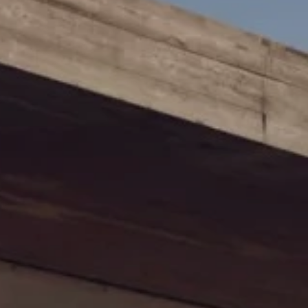
Serwis
Flota
Program Nora
Mapa i kontakt
Konfigurator jazdy próbnej