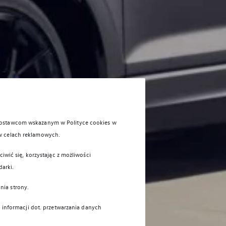
 dostawcom wskazanym w Polityce cookies w
w celach reklamowych.
iwić się, korzystając z możliwości
darki.
nia strony.
j informacji dot. przetwarzania danych