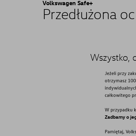
Volkswagen Safe+
Przedłużona o
Wszystko, c
Jeżeli przy z
otrzymasz 100
indywidualnych
całkowitego p
W przypadku k
Zadbamy o je
Pamiętaj, Vol