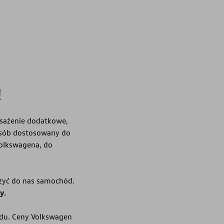
!
sażenie dodatkowe,
osób dostosowany do
Volkswagena, do
czyć do nas samochód.
y.
odu. Ceny Volkswagen