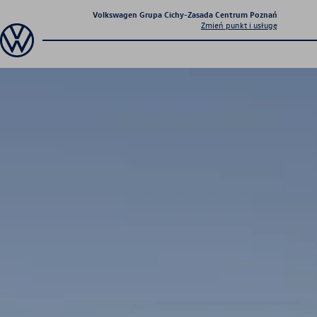
Volkswagen Grupa Cichy-Zasada Centrum Poznań
Zmień punkt i usługę
Sprawdź co dla Ciebie
przygotowaliśmy
Aktualna oferta
serwisowa
Profesjonalna opieka nad Twoim
pojazdem z gwarancją jakości.