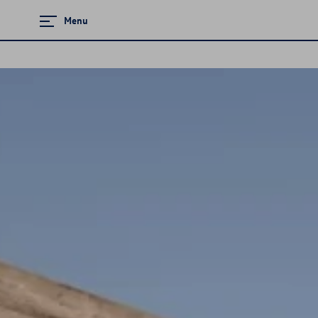
Menu
Zamknij menu
Strona główna
Promocje i aktualności
Modele osobowe
Finansowanie
Ubezpieczenia
Akcesoria
Gwarancja i ochrona