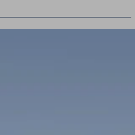
Gwarancja i ochrona
Przedłużona ochrona pogwarancyjna
Gwarancja mobilności