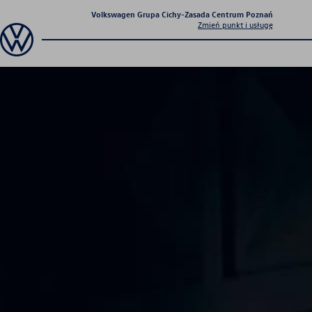
Volkswagen Grupa Cichy-Zasada Centrum Poznań
Zmień punkt i usługę
Sprawdź co dla Ciebie
przygotowaliśmy
Aktualna oferta
serwisowa
Profesjonalna opieka nad Twoim
pojazdem z gwarancją jakości.