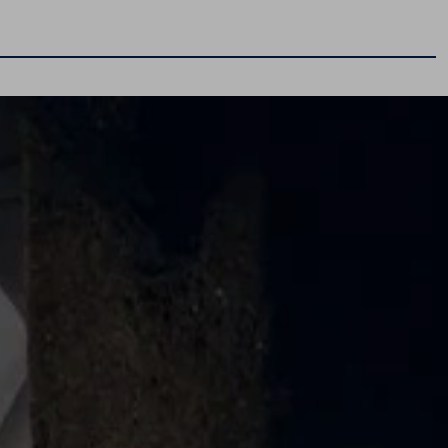
Poznaj modele
Tiguan
Passat
T-Cross
Golf
Taigo
T-Roc