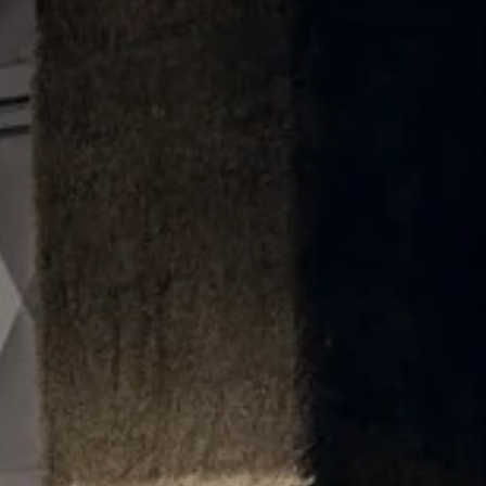
Nowy T-Roc
Nowy Tayron
Touareg
Polo
Modele sportowe
ID.4
ID.5
ID.7
ID.7 Tourer
Golf GTI Edition 50