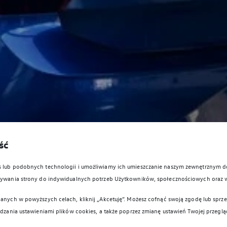
ść
es lub podobnych technologii i umożliwiamy ich umieszczanie naszym zewnętrznym
owywania strony do indywidualnych potrzeb Użytkowników, społecznościowych oraz 
anych w powyższych celach, kliknij „Akcetuję”. Możesz cofnąć swoją zgodę lub sprzec
ądzania ustawieniami plików cookies, a także poprzez zmianę ustawień Twojej przeglą