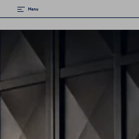
Menu
Zamknij menu
Strona główna
Promocje i aktualności
Modele osobowe
Finansowanie
Ubezpieczenia
Akcesoria
Gwarancja i ochrona