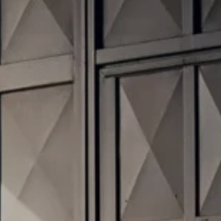
Serwis
Flota
Program Nora
Mapa i kontakt
Konfigurator jazdy próbnej