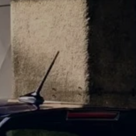
Nowy ID. Polo
Nowy ID.3 Neo
Nowy ID. Cross
Tiguan EDITION 20
Golfy GTI