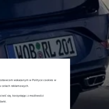
 dostawcom wskazanym w Polityce cookies w
w celach reklamowych.
iwić się, korzystając z możliwości
darki.