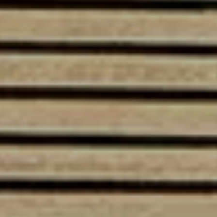
Serwis
Flota
Program Nora
Mapa i kontakt
Konfigurator jazdy próbnej