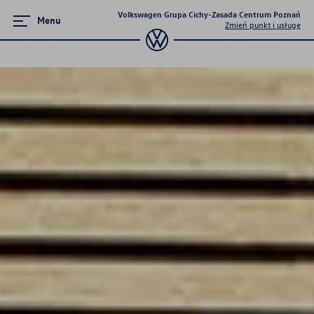
Volkswagen Grupa Cichy-Zasada Centrum Poznań
Menu
Zmień punkt i usługę
Zamknij menu
Strona główna
Promocje i aktualności
Modele osobowe
Finansowanie
Ubezpieczenia
Akcesoria
Gwarancja i ochrona