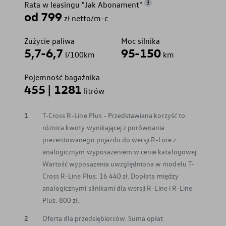
3
Rata w leasingu "Jak Abonament"
od 799
zł netto/m-c
Zużycie paliwa
Moc silnika
5,7-6,7
95-150
l/100km
km
Pojemność bagażnika
455 | 1281
litrów
1
T-Cross R-Line Plus - Przedstawiana korzyść to
różnica kwoty wynikającej z porównania
prezentowanego pojazdu do wersji R-Line z
analogicznym wyposażeniem w cenie katalogowej.
Wartość wyposażenia uwzględniona w modelu T-
Cross R-Line Plus: 16 440 zł. Dopłata między
analogicznymi silnikami dla wersji R-Line i R-Line
Plus: 800 zł.
2
Oferta dla przedsiębiorców. Suma opłat